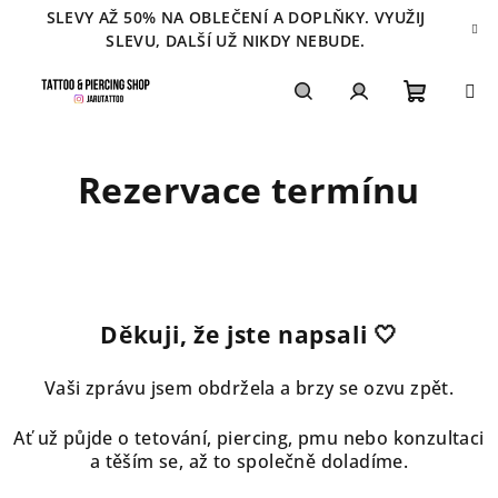
Přejít
SLEVY AŽ 50% NA OBLEČENÍ A DOPLŇKY. VYUŽIJ
na
SLEVU, DALŠÍ UŽ NIKDY NEBUDE.
obsah
Nákupn
Hledat
Přihlášení
Rezervace termínu
košík
Dě
kuji, že jste n
apsali 🤍
Vaši zprávu jsem obdržela a brzy se ozvu zpět.
Ať už půjde o tetování, piercing, pmu nebo konzultaci
a těším se, až to společně doladíme.