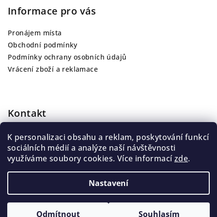
Informace pro vás
Pronájem místa
Obchodní podmínky
Podmínky ochrany osobních údajů
Vrácení zboží a reklamace
Kontakt
info
@
jarutattoo.cz
K personalizaci obsahu a reklam, poskytování funkcí
+420 775 139 013
sociálních médií a analýze naší návštěvnosti
využíváme soubory cookies. Více informací
zde
.
Nastavení
Copyright 2026
JARUTATTOO
. Všechna práva vyhrazena.
Upravit nastavení cookies
Odmítnout
Souhlasím