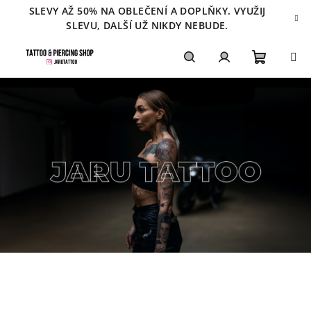
Přejít
SLEVY AŽ 50% NA OBLEČENÍ A DOPLŇKY. VYUŽIJ
na
SLEVU, DALŠÍ UŽ NIKDY NEBUDE.
obsah
Nákupn
Hledat
Přihlášení
košík
Z
á
p