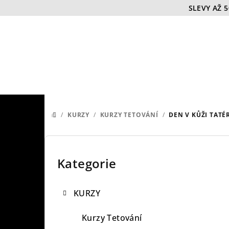
Přejít
SLEVY AŽ 
na
obsah
/
KURZY
/
KURZY TETOVÁNÍ
/
DEN V KŮŽI TATÉ
DOMŮ
P
o
Kategorie
Přeskočit
kategorie
s
KURZY
t
r
Kurzy Tetování