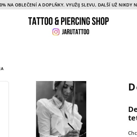
50% NA OBLEČENÍ A DOPLŇKY. VYUŽIJ SLEVU, DALŠÍ UŽ NIKDY 
RA
D
De
te
Chc