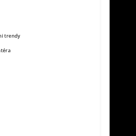
mi trendy
atéra