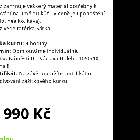
z zahrnuje veškerý materiál potřebný k
ování na umělou kůži. V ceně je i pohoštění
dlo, nealko, káva).
z vede tatérka Šárka.
ka kurzu:
4 hodiny
mín:
Domlouváme individuálně.
to:
Náměstí Dr. Václava Holého 1050/10,
ha 8
tifikát:
Na závěr obdržíte certifikát o
olvování zážitkového kurzu
 990 Kč
rná
a:
ladem