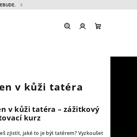
NEBUDE.
Hledat
Přihlášení
Nákupní
košík
en v kůži tatéra
n v kůži tatéra – zážitkový
tovací kurz
eš zjistit, jaké to je být tatérem? Vyzkoušet