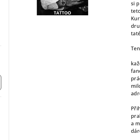
si 
tet
Kur
dru
tat
Ten
kaž
fan
prá
mil
adr
Při
pra
a m
dár