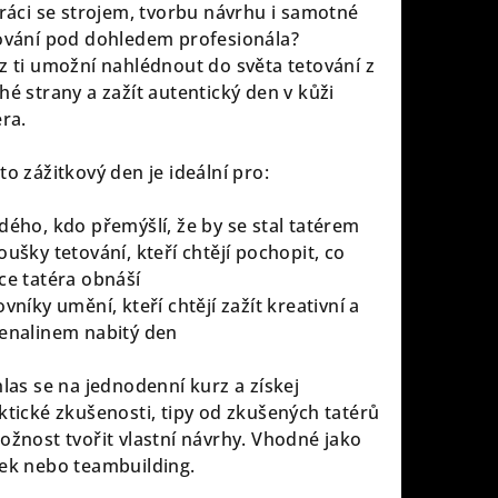
práci se strojem, tvorbu návrhu i samotné
ování pod dohledem profesionála?
z ti umožní nahlédnout do světa tetování z
hé strany a zažít autentický den v kůži
éra.
to zážitkový den je ideální pro:
dého, kdo přemýšlí, že by se stal tatérem
oušky tetování, kteří chtějí pochopit, co
ce tatéra obnáší
ovníky umění, kteří chtějí zažít kreativní a
enalinem nabitý den
hlas se na jednodenní kurz a získej
ktické zkušenosti, tipy od zkušených tatérů
ožnost tvořit vlastní návrhy. Vhodné jako
ek nebo teambuilding.