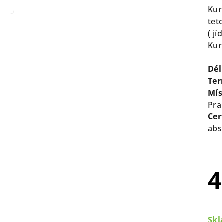
Kur
tet
( jí
Kur
Dél
Ter
Mís
Pra
Cer
abs
4
Mě
cen
Sk