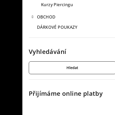
a
Kurzy Piercingu
n
OBCHOD
n
DÁRKOVÉ POUKAZY
í
p
Vyhledávání
a
n
Hledat
e
l
Přijímáme online platby