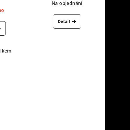
Na objednání
no
Detail
elkem