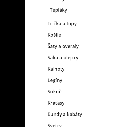
n
Tepláky
e
Trička a topy
l
Košile
Šaty a overaly
Saka a blejzry
Kalhoty
Legíny
Sukně
Kraťasy
Bundy a kabáty
Svetry