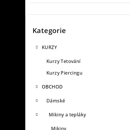
P
o
Kategorie
Přeskočit
kategorie
s
KURZY
t
r
Kurzy Tetování
a
Kurzy Piercingu
n
OBCHOD
n
Dámské
í
Mikiny a tepláky
p
a
Mikiny