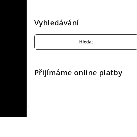
Vyhledávání
Hledat
Přijímáme online platby
Z
á