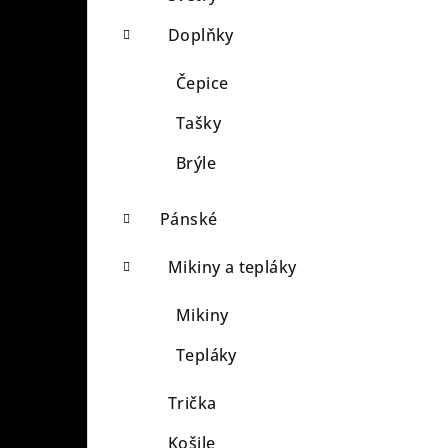
Doplňky
Čepice
Tašky
Brýle
Pánské
Mikiny a tepláky
Mikiny
Tepláky
Trička
Košile