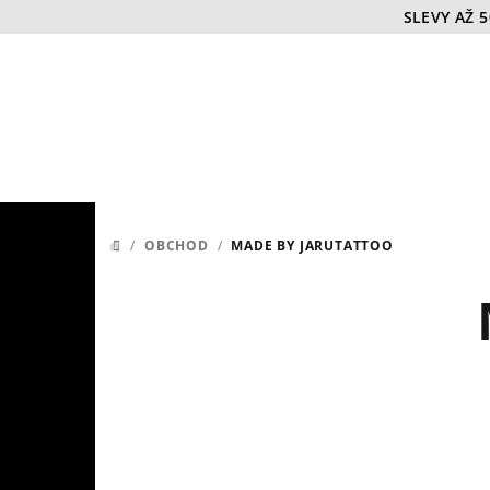
Přejít
SLEVY AŽ 
na
obsah
/
OBCHOD
/
MADE BY JARUTATTOO
DOMŮ