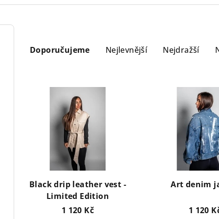
Ř
Doporučujeme
Nejlevnější
Nejdražší
a
z
e
V
n
ý
í
p
p
i
r
s
o
p
Black drip leather vest -
Art denim j
Limited Edition
d
r
1 120 Kč
1 120 K