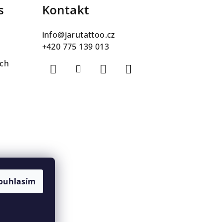
s
Kontakt
info
@
jarutattoo.cz
+420 775 139 013
ch
ouhlasím