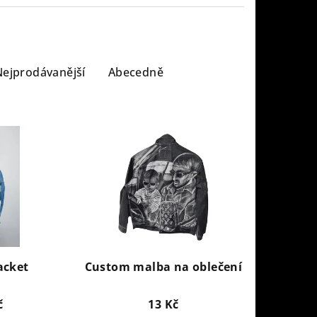
Nejprodávanější
Abecedně
acket
Custom malba na oblečení
č
13 Kč