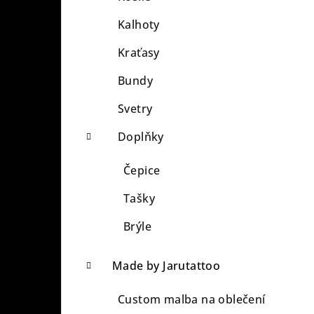
Kalhoty
Kraťasy
Bundy
Svetry
Doplňky
Čepice
Tašky
Brýle
Made by Jarutattoo
Custom malba na oblečení