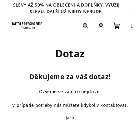
Přejít
SLEVY AŽ 50% NA OBLEČENÍ A DOPLŇKY. VYUŽIJ
na
SLEVU, DALŠÍ UŽ NIKDY NEBUDE.
obsah
Nákupn
Hledat
Přihlášení
Dotaz
košík
Děkujeme za váš dotaz!
Ozveme se vám co nejdříve.
V případě potřeby nás můžete kdykoliv kontaktovat.
Jaru
Z