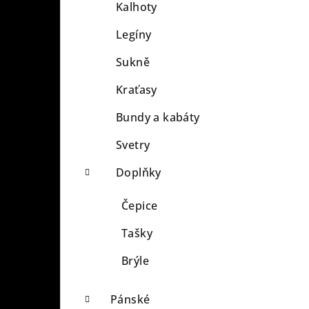
Kalhoty
Legíny
Sukně
Kraťasy
Bundy a kabáty
Svetry
Doplňky
Čepice
Tašky
Brýle
Pánské