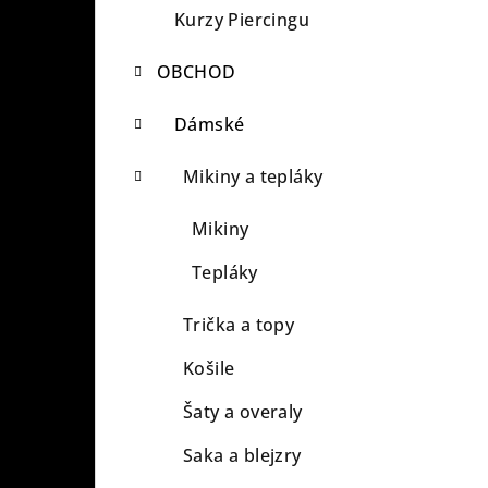
a
Kurzy Piercingu
n
OBCHOD
n
Dámské
í
Mikiny a tepláky
p
a
Mikiny
n
Tepláky
e
Trička a topy
l
Košile
Šaty a overaly
Saka a blejzry