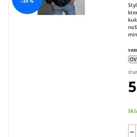
–30 %
Sty
kte
kuk
noš
min
VAR
sta
5
Mě
cen
Sk
−