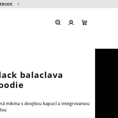
NEBUDE.
Hledat
Přihlášení
Nákupní
košík
lack balaclava
oodie
ná mikina s dvojitou kapucí a integrovanou
lou