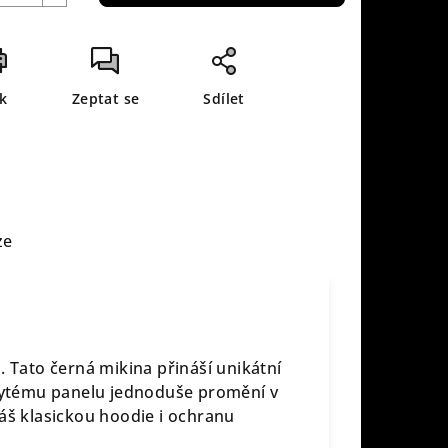
sk
Zeptat se
Sdílet
ze
. Tato černá mikina přináší unikátní
krytému panelu jednoduše promění v
káš klasickou hoodie i ochranu