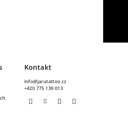
s
Kontakt
info
@
jarutattoo.cz
+420 775 139 013
ch