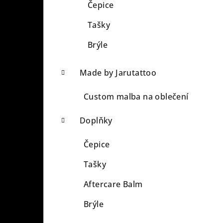
Čepice
Tašky
Brýle
Made by Jarutattoo
Custom malba na oblečení
Doplňky
Čepice
Tašky
Aftercare Balm
Brýle