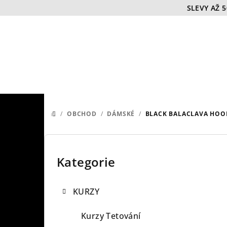
Přejít
SLEVY AŽ 
na
obsah
/
OBCHOD
/
DÁMSKÉ
/
BLACK BALACLAVA HOO
DOMŮ
P
o
Kategorie
Přeskočit
kategorie
s
KURZY
t
r
Kurzy Tetování