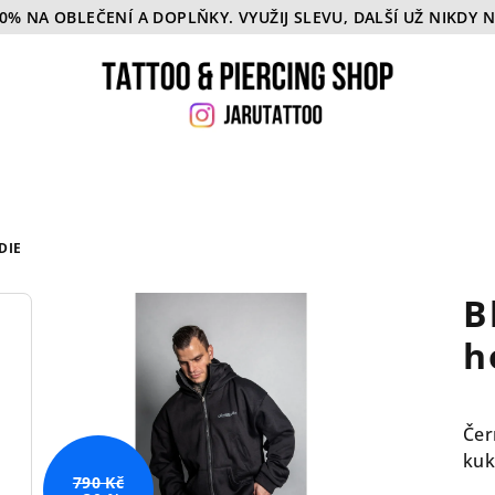
50% NA OBLEČENÍ A DOPLŇKY. VYUŽIJ SLEVU, DALŠÍ UŽ NIKDY 
DIE
B
h
Čer
kuk
790 Kč