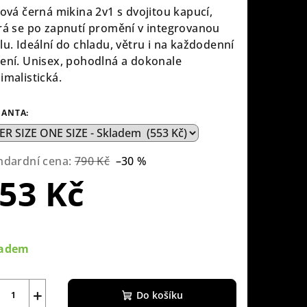
lová černá mikina 2v1 s dvojitou kapucí,
rá se po zapnutí promění v integrovanou
lu. Ideální do chladu, větru i na každodenní
ení. Unisex, pohodlná a dokonale
imalistická.
IANTA:
ndardní cena:
790 Kč
–30 %
53 Kč
rná
a:
ladem
+
Do košíku