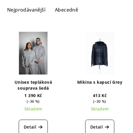
z
e
Nejprodávanější
Abecedně
n
í
V
p
ý
r
p
o
i
d
s
u
p
k
r
t
Unisex tepláková
Mikina s kapucí Grey
o
souprava šedá
ů
d
1 390 Kč
413 Kč
(–36 %)
(–30 %)
u
Skladem
Skladem
k
t
Detail
Detail
ů