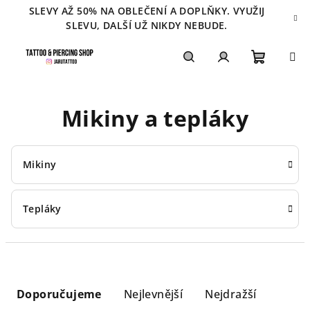
Přejít
SLEVY AŽ 50% NA OBLEČENÍ A DOPLŇKY. VYUŽIJ
na
SLEVU, DALŠÍ UŽ NIKDY NEBUDE.
obsah
Nákupn
Hledat
Přihlášení
Mikiny a tepláky
košík
Mikiny
Tepláky
Ř
a
Doporučujeme
Nejlevnější
Nejdražší