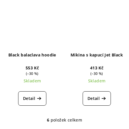
Black balaclava hoodie
Mikina s kapucí Jet Black
553 Kč
413 Kč
(–30 %)
(–30 %)
Skladem
Skladem
Detail
Detail
6
položek celkem
O