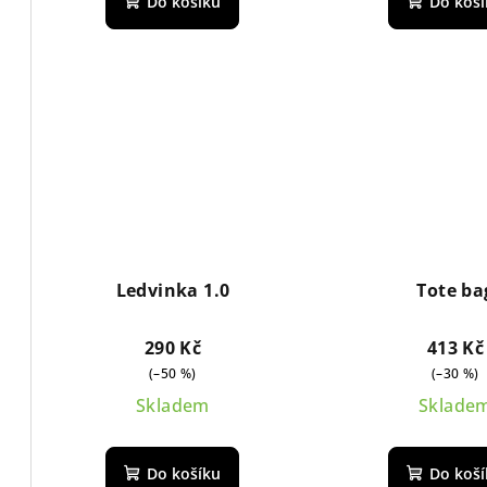
Do košíku
Do koš
ů
k
t
ů
Ledvinka 1.0
Tote ba
290 Kč
413 Kč
(–50 %)
(–30 %)
Skladem
Sklade
Do košíku
Do koš