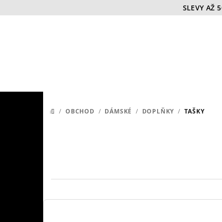
Přejít
SLEVY AŽ 
na
obsah
/
OBCHOD
/
DÁMSKÉ
/
DOPLŇKY
/
TAŠKY
DOMŮ
P