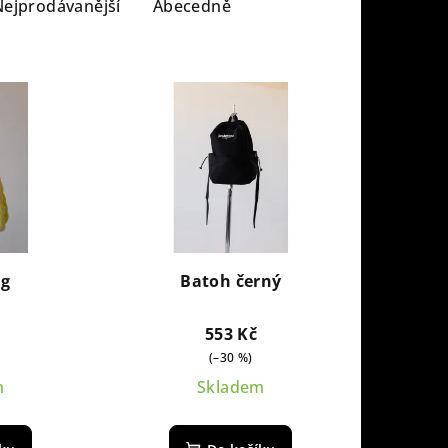
Nejprodávanější
Abecedně
ag
Batoh černý
553 Kč
(–30 %)
m
Skladem