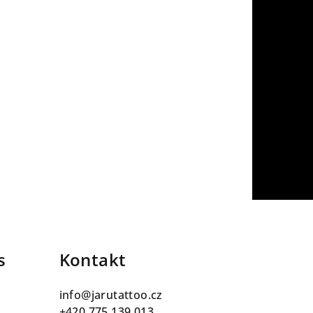
s
Kontakt
info
@
jarutattoo.cz
+420 775 139 013