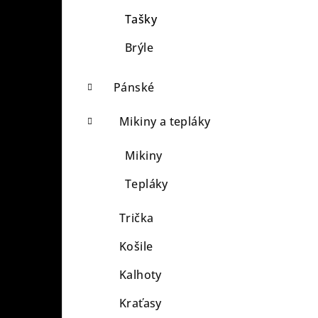
Tašky
Brýle
Pánské
Mikiny a tepláky
Mikiny
Tepláky
Trička
Košile
Kalhoty
Kraťasy