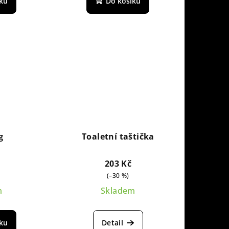
íku
Do košíku
g
Toaletní taštička
203 Kč
(–30 %)
m
Skladem
íku
Detail