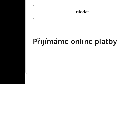
Hledat
Přijímáme online platby
Z
á
p
a