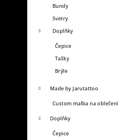
Bundy
Svetry
Doplňky
Čepice
Tašky
Brýle
Made by Jarutattoo
Custom malba na oblečení
Doplňky
Čepice