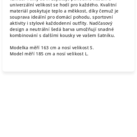
univerzální velikost se hodí pro každého. Kvalitní
materiál poskytuje teplo a měkkost, díky čemuž je
souprava ideální pro domácí pohodu, sportovní
aktivity i stylové každodenní outfity. Nadčasový
design a neutrální šedá barva umožňují snadné
kombinování s dalšími kousky ve vašem šatníku.
Modelka měří 163 cm a nosí velikost S.
Model měří 185 cm a nosí velikost L.
Z
á
p
a
t
í