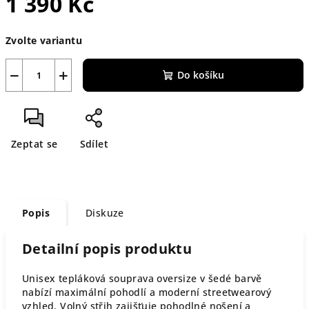
1 390 Kč
Měrná
Zvolte variantu
cena:
−
+
Do košíku
Zeptat se
Sdílet
Popis
Diskuze
Detailní popis produktu
Unisex tepláková souprava oversize v šedé barvě
nabízí maximální pohodlí a moderní streetwearový
vzhled. Volný střih zajišťuje pohodlné nošení a