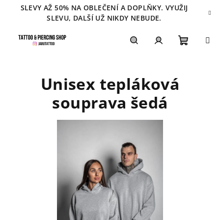
Přejít
SLEVY AŽ 50% NA OBLEČENÍ A DOPLŇKY. VYUŽIJ
na
SLEVU, DALŠÍ UŽ NIKDY NEBUDE.
obsah
Nákupn
Hledat
Přihlášení
Unisex tepláková
košík
souprava šedá