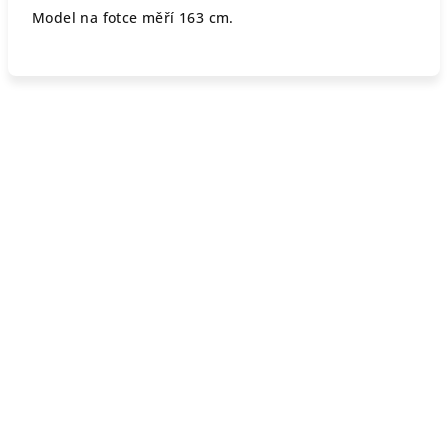
Model na fotce měří 163 cm.
Z
á
p
a
t
í