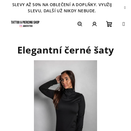
Přejít
SLEVY AŽ 50% NA OBLEČENÍ A DOPLŇKY. VYUŽIJ
na
SLEVU, DALŠÍ UŽ NIKDY NEBUDE.
obsah
Nákupn
Hledat
Přihlášení
Elegantní černé šaty
košík