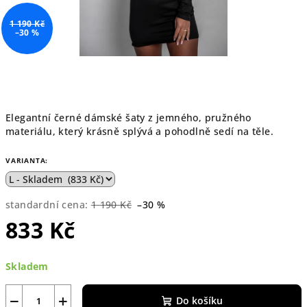
1 190 Kč
–30 %
Elegantní černé dámské šaty z jemného, pružného
materiálu, který krásně splývá a pohodlně sedí na těle.
VARIANTA:
standardní cena:
1 190 Kč
–30 %
833 Kč
Měrná
Skladem
cena:
−
+
Do košíku