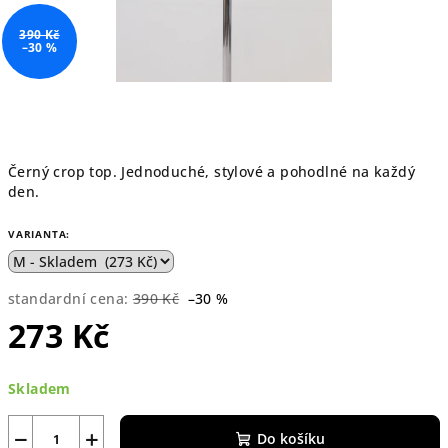
390 Kč
–30 %
Černý crop top. Jednoduché, stylové a pohodlné na každý
den.
VARIANTA:
standardní cena:
390 Kč
–30 %
273 Kč
Měrná
Skladem
cena:
−
+
Do košíku