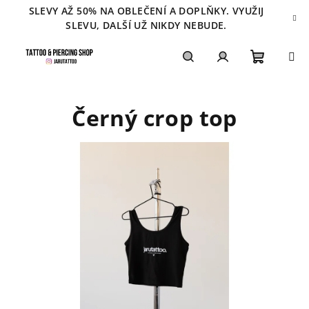
Přejít
SLEVY AŽ 50% NA OBLEČENÍ A DOPLŇKY. VYUŽIJ
na
SLEVU, DALŠÍ UŽ NIKDY NEBUDE.
obsah
Nákupn
Hledat
Přihlášení
Černý crop top
košík