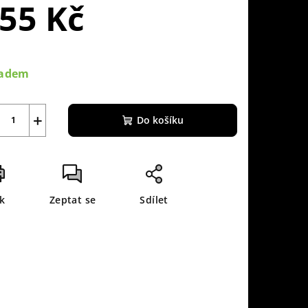
55 Kč
rná
a:
ladem
+
Do košíku
sk
Zeptat se
Sdílet