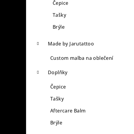
Čepice
Tašky
Brýle
Made by Jarutattoo
Custom malba na oblečení
Doplňky
Čepice
Tašky
Aftercare Balm
Brýle