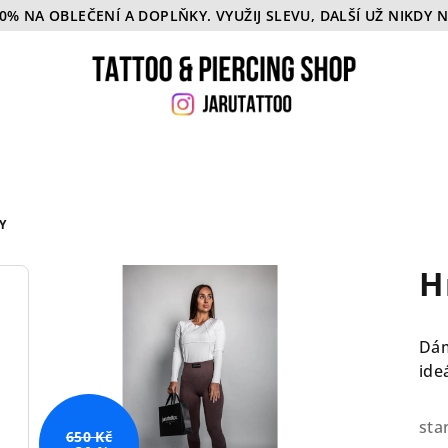
50% NA OBLEČENÍ A DOPLŇKY. VYUŽIJ SLEVU, DALŠÍ UŽ NIKDY 
Y
H
Dám
ide
sta
650 Kč