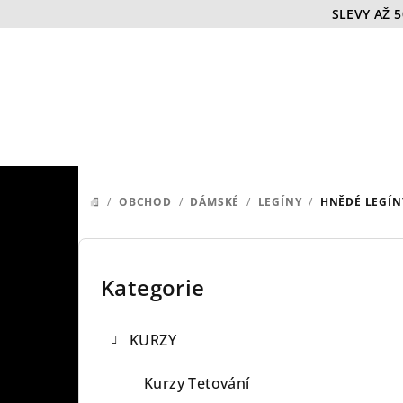
Přejít
SLEVY AŽ 
na
obsah
/
OBCHOD
/
DÁMSKÉ
/
LEGÍNY
/
HNĚDÉ LEGÍN
DOMŮ
P
o
Kategorie
Přeskočit
kategorie
s
KURZY
t
r
Kurzy Tetování