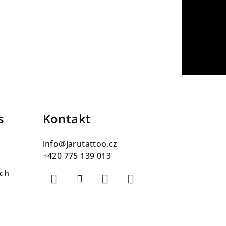
s
Kontakt
info
@
jarutattoo.cz
+420 775 139 013
ch