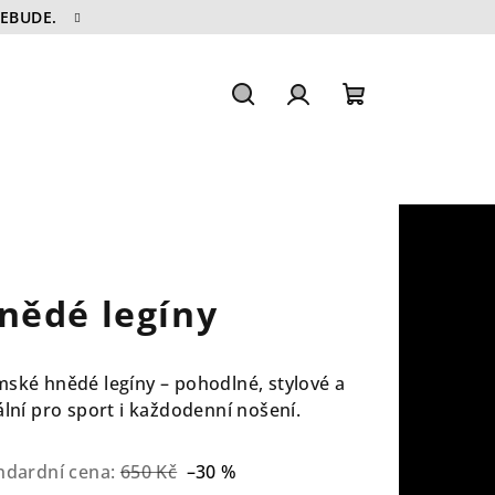
NEBUDE.
Hledat
Přihlášení
Nákupní
košík
nědé legíny
ské hnědé legíny – pohodlné, stylové a
ální pro sport i každodenní nošení.
ndardní cena:
650 Kč
–30 %