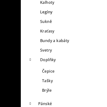
Kalhoty
Legíny
Sukně
Kraťasy
Bundy a kabáty
Svetry
Doplňky
Čepice
Tašky
Brýle
Pánské