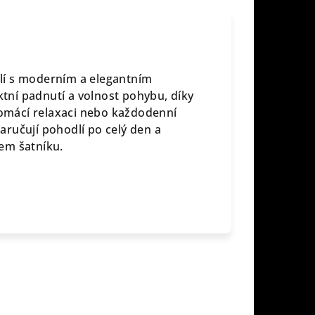
lí s moderním a elegantním
ktní padnutí a volnost pohybu, díky
 domácí relaxaci nebo každodenní
zaručují pohodlí po celý den a
em šatníku.