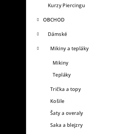
a
Kurzy Piercingu
n
OBCHOD
n
Dámské
í
Mikiny a tepláky
p
a
Mikiny
n
Tepláky
e
Trička a topy
l
Košile
Šaty a overaly
Saka a blejzry