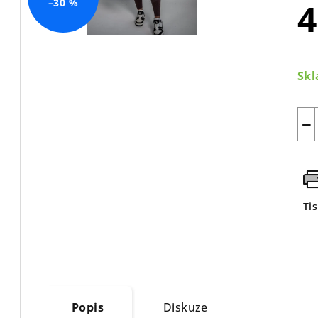
4
–30 %
Mě
cen
Sk
−
Ti
Popis
Diskuze