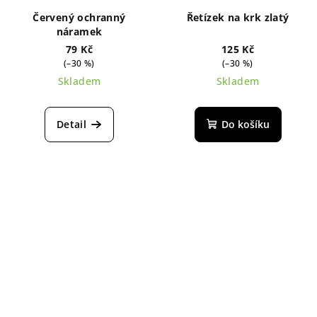
Červený ochranný
Řetízek na krk zlatý
náramek
79 Kč
125 Kč
(–30 %)
(–30 %)
Skladem
Skladem
Detail
Do košíku
Z
á
p
a
t
í