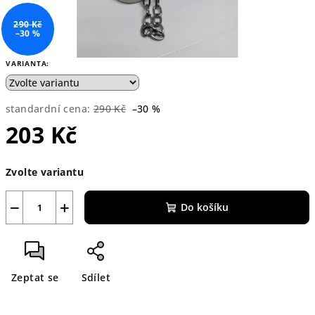
290 Kč
–30 %
VARIANTA:
standardní cena:
290 Kč
–30 %
203 Kč
Měrná
Zvolte variantu
cena:
−
+
Do košíku
Zeptat se
Sdílet