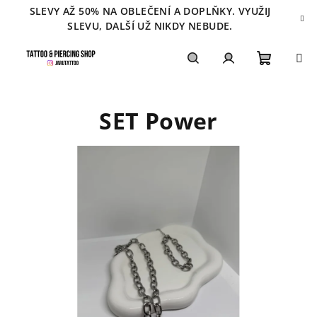
Přejít
SLEVY AŽ 50% NA OBLEČENÍ A DOPLŇKY. VYUŽIJ
na
SLEVU, DALŠÍ UŽ NIKDY NEBUDE.
obsah
Nákupn
Hledat
Přihlášení
SET Power
košík