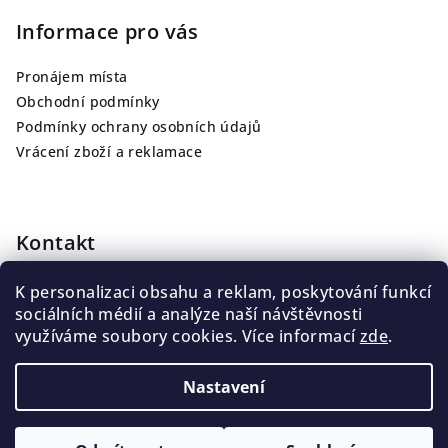
Informace pro vás
Pronájem místa
Obchodní podmínky
Podmínky ochrany osobních údajů
Vrácení zboží a reklamace
Kontakt
info
@
jarutattoo.cz
K personalizaci obsahu a reklam, poskytování funkcí
+420 775 139 013
sociálních médií a analýze naší návštěvnosti
využíváme soubory cookies. Více informací
zde
.
Nastavení
Copyright 2026
JARUTATTOO
. Všechna práva vyhrazena.
Upravit nastavení cookies