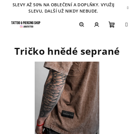
Přejít
SLEVY AŽ 50% NA OBLEČENÍ A DOPLŇKY. VYUŽIJ
na
SLEVU, DALŠÍ UŽ NIKDY NEBUDE.
obsah
Nákupn
Hledat
Přihlášení
Tričko hnědé seprané
košík