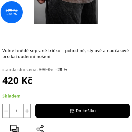
590 Kč
–28 %
Volné hnědé seprané tričko – pohodlné, stylové a nadčasové
pro každodenní nošení.
standardní cena:
590 Kč
–28 %
420 Kč
Měrná
Skladem
cena:
−
+
Do košíku